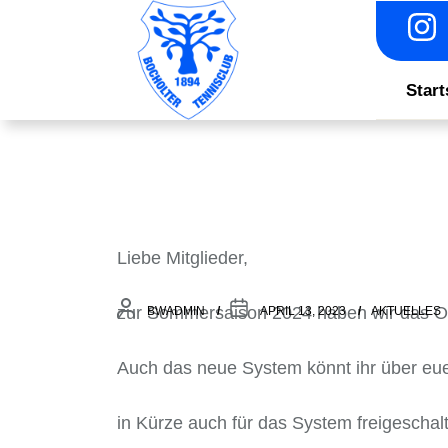
Skip
to
the
content
Start
Liebe Mitglieder,
zur Sommersaison 2024 haben wir das O
BWADMIN
APRIL 13, 2023
AKTUELLES
Auch das neue System könnt ihr über eu
in Kürze auch für das System freigeschalt