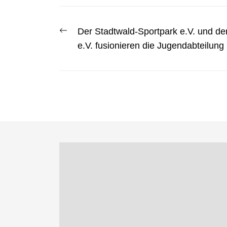
Beitragsnavigation
Previous
Der Stadtwald-Sportpark e.V. und d
post:
e.V. fusionieren die Jugendabteilung